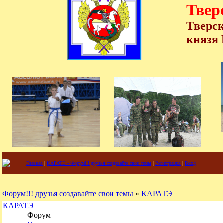
Твер
Тверск
князя
Главная
|
КАРАТЭ - Форум!!! друзья создавайте свои темы
|
Регистрация
|
Вход
Форум!!! друзья создавайте свои темы
»
КАРАТЭ
КАРАТЭ
Форум