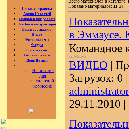
Всего материалов в каталоге:
Показано материалов:
11-14
Главная страница
Архив Новостей
Показатель
Направления работы
Клубы и инструкторы
Наши достижения
в Эммаусе. 
Видео
Фотоальбомы
Командное к
Форум
Обратная связь
Гостевая книга
День Витязя
ВИДЕО
|
Пр
Навигация
Загрузок:
0
для
экспертной
комиссии
administrato
29.11.2010
|
Показатель