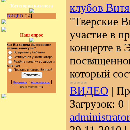
клубов Витя
Категории каталога
ВИДЕО
[14]
"Тверские В
участие в п
Наш опрос
концерте в 
Как Вы хотели бы провести
летние каникулы?
В деревне у бабушки
посвященно
Оттянуться у компьютера
Разбить палатку во дворе и
жить там
который сос
Поехать в лагерь Витязей
[
·
]
Результаты
Архив опросов
ВИДЕО
|
Пр
Всего ответов:
114
Загрузок:
0
administrato
29.11.2010
|