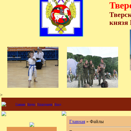
Твер
Тверс
князя
>
Главная
|
Видео
|
Регистрация
|
Вход
Главная
» Файлы