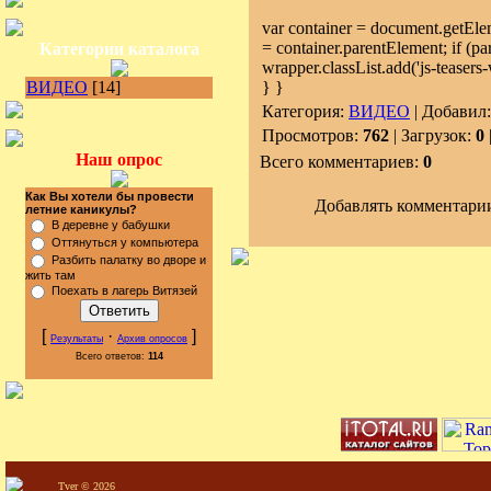
var container = document.getEleme
= container.parentElement; if (p
Категории каталога
wrapper.classList.add('js-teasers
ВИДЕО
[14]
} }
Категория:
ВИДЕО
| Добавил
Просмотров:
762
| Загрузок:
0
Наш опрос
Всего комментариев:
0
Как Вы хотели бы провести
Добавлять комментарии
летние каникулы?
В деревне у бабушки
Оттянуться у компьютера
Разбить палатку во дворе и
жить там
Поехать в лагерь Витязей
[
·
]
Результаты
Архив опросов
Всего ответов:
114
Tver © 2026