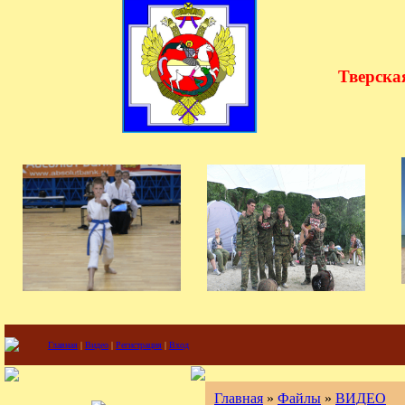
"
Тверска
Главная
|
Видео
|
Регистрация
|
Вход
Главная
»
Файлы
»
ВИДЕО