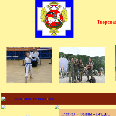
"
Тверска
Главная
|
Видео
|
Регистрация
|
Вход
Главная
»
Файлы
»
ВИДЕО