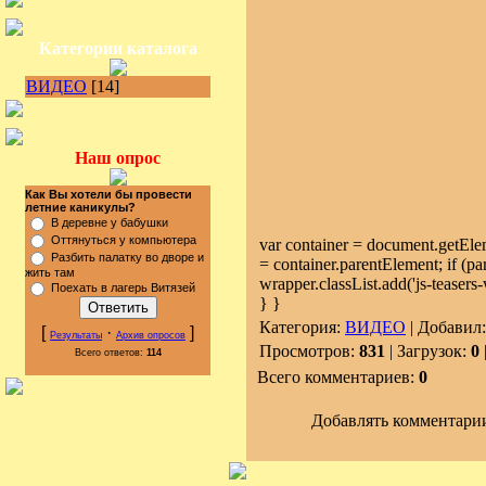
Категории каталога
ВИДЕО
[14]
Наш опрос
Как Вы хотели бы провести
летние каникулы?
В деревне у бабушки
Оттянуться у компьютера
var container = document.getEleme
Разбить палатку во дворе и
= container.parentElement; if (p
жить там
wrapper.classList.add('js-teasers
Поехать в лагерь Витязей
} }
Категория:
ВИДЕО
| Добавил
[
·
]
Результаты
Архив опросов
Просмотров:
831
| Загрузок:
0
Всего ответов:
114
Всего комментариев:
0
Добавлять комментарии