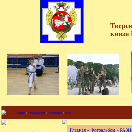
Тверск
князя
Главная
|
Фотоальбомы
|
Регистрация
|
Вход
Главная
»
Фотоальбом
»
РАЗН