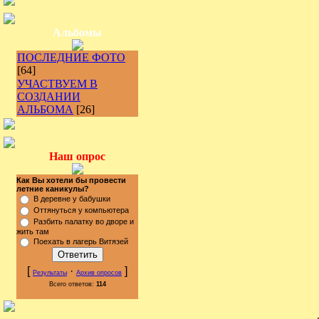
Альбомы
ПОСЛЕДНИЕ ФОТО
[64]
УЧАСТВУЕМ В
СОЗДАНИИ
АЛЬБОМА
[26]
Наш опрос
Как Вы хотели бы провести
летние каникулы?
В деревне у бабушки
Оттянуться у компьютера
Разбить палатку во дворе и
жить там
Поехать в лагерь Витязей
[
·
]
Результаты
Архив опросов
Всего ответов:
114