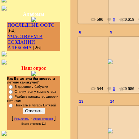
Альбомы
596
0
0.0
518
ПОСЛЕДНИЕ ФОТО
[64]
8
9
УЧАСТВУЕМ В
СОЗДАНИИ
АЛЬБОМА
[26]
17.09.2012
17.
administrator
adm
Наш опрос
Как Вы хотели бы провести
летние каникулы?
В деревне у бабушки
544
0
0.0
586
Оттянуться у компьютера
Разбить палатку во дворе и
жить там
13
14
Поехать в лагерь Витязей
[
·
]
Результаты
Архив опросов
Всего ответов:
114
17.09.2012
17.
administrator
adm