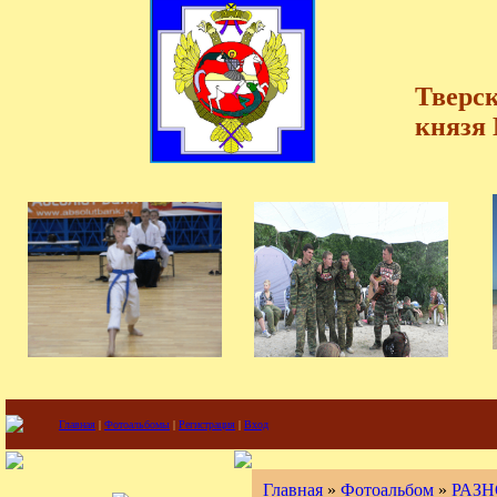
Тверск
князя
Главная
|
Фотоальбомы
|
Регистрация
|
Вход
Главная
»
Фотоальбом
»
РАЗН