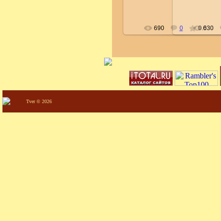
690
0
0.0
630
Tver © 2026