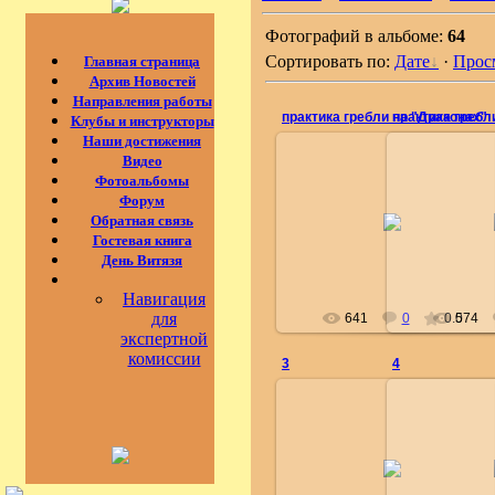
Фотографий в альбоме:
64
Сортировать по:
Дате
·
Прос
Главная страница
Архив Новостей
Направления работы
практика гребли на "Драконах"
практика гребл
Клубы и инструкторы
Наши достижения
Видео
Фотоальбомы
Форум
02.10.2012
02.
Обратная связь
Гостевая книга
administrator
adm
День Витязя
Навигация
для
641
0
0.0
574
экспертной
комиссии
3
4
17.09.2012
17.
administrator
adm