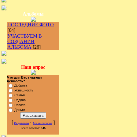
Альбомы
ПОСЛЕДНИЕ ФОТО
[64]
УЧАСТВУЕМ В
СОЗДАНИИ
АЛЬБОМА
[26]
Наш опрос
Что для Вас главная
ценность?
Доброта
Успешность
Семья
Родина
Работа
Деньги
[
·
]
Результаты
Архив опросов
Всего ответов:
145