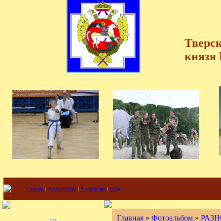
Тверск
князя
Главная
|
Фотоальбомы
|
Регистрация
|
Вход
Главная
»
Фотоальбом
»
РАЗН