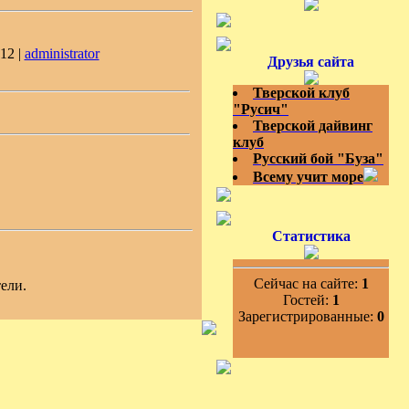
12 |
administrator
Друзья сайта
Тверской клуб
"Русич"
Тверской дайвинг
клуб
Русский бой "Буза"
Всему учит море
Статистика
Сейчас на сайте:
1
ели.
Гостей:
1
Зарегистрированные:
0