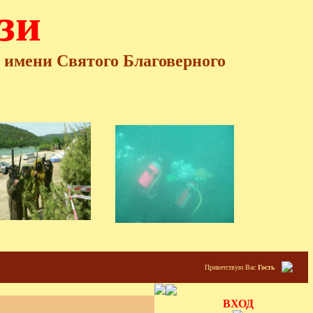
зи
я имени
Святого Благоверного
Приветствую Вас
Гость
ВХОД