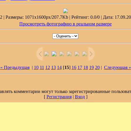
 | Размеры: 1071x1600px/207.7Kb | Рейтинг: 0.0/0 | Дата: 17.09.20
Просмотреть фотографию в реальном размере
« Предыдущая
|
10
11
12
13
14
[
15
]
16
17
18
19
20
|
Следующая »
авлять комментарии могут только зарегистрированные пользоват
[
Регистрация
|
Вход
]