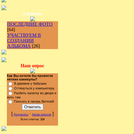
Альбомы
ПОСЛЕДНИЕ ФОТО
[64]
УЧАСТВУЕМ В
СОЗДАНИИ
АЛЬБОМА
[26]
Наш опрос
Как Вы хотели бы провести
летние каникулы?
В деревне у бабушки
Оттянуться у компьютера
Разбить палатку во дворе и
жить там
Поехать в лагерь Витязей
[
·
]
Результаты
Архив опросов
Всего ответов:
114