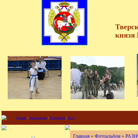
Тверск
князя
Главная
|
Фотоальбомы
|
Регистрация
|
Вход
Главная
»
Фотоальбом
»
РАЗН